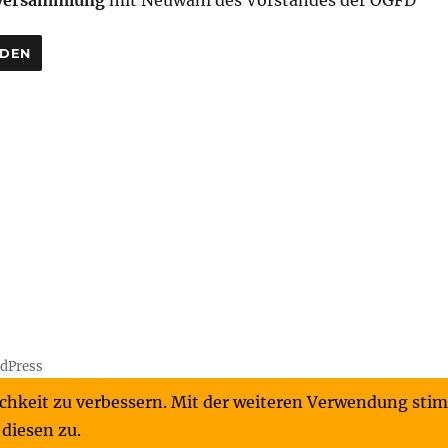
rversammlung
mit Neuwahl des Vorstandes der ÖGFD
ADEN
rdPress
ichkeit zu verbessern. Mit der weiteren Verwendung st
 diesen zu.