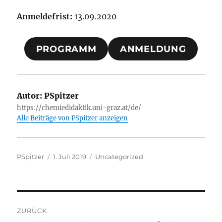
Anmeldefrist:
13.09.2020
PROGRAMM
ANMELDUNG
Autor:
PSpitzer
https://chemiedidaktik.uni-graz.at/de/
Alle Beiträge von PSpitzer anzeigen
Autor
Veröffentlicht
Kategorien
PSpitzer
1. Juli 2019
Uncategorized
am
Beitragsnavigation
ZURÜCK