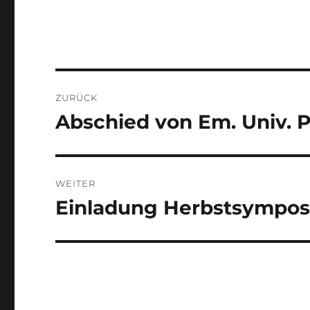
Beitragsnavigation
ZURÜCK
Abschied von Em. Univ. P
Vorheriger
Beitrag:
WEITER
Einladung Herbstsympo
Nächster
Beitrag: