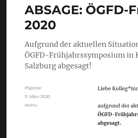
ABSAGE: ÖGFD-F
2020
Aufgrund der aktuellen Situation
ÖGFD-Frühjahrssymposium in Ko
Salzburg abgesagt!
Autor
PSpitzer
Liebe Kolleg*inn
Veröffentlicht
11. März 2020
am
Kategorien
Archiv
aufgrund der akt
ÖGFD-Frühjahrs
abgesagt.