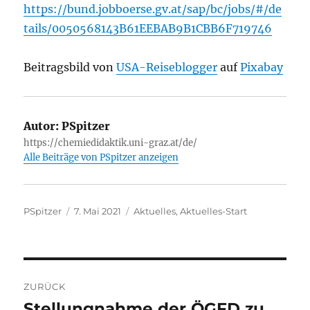
https://bund.jobboerse.gv.at/sap/bc/jobs/#/de
tails/0050568143B61EEBAB9B1CBB6F719746
Beitragsbild von
USA-Reiseblogger
auf
Pixabay
Autor:
PSpitzer
https://chemiedidaktik.uni-graz.at/de/
Alle Beiträge von PSpitzer anzeigen
Autor
Veröffentlicht
Kategorien
PSpitzer
7. Mai 2021
Aktuelles
,
Aktuelles-Start
am
Beitragsnavigation
ZURÜCK
Stellungnahme der ÖGFD zu
Vorheriger