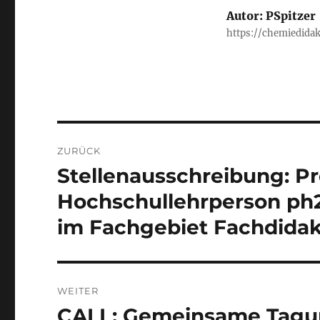
Autor:
PSpitzer
https://chemiedidak
Beitragsnavigation
ZURÜCK
Stellenausschreibung: Pr
Vorheriger
Beitrag:
Hochschullehrperson ph
im Fachgebiet Fachdidakt
WEITER
CALL: Gemeinsame Tagu
Nächster