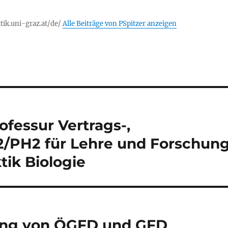
tik.uni-graz.at/de/
Alle Beiträge von PSpitzer anzeigen
ofessur Vertrags-,
2/PH2 für Lehre und Forschun
ik Biologie
ng von ÖGFD und GFD