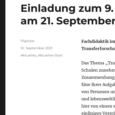
Einladung zum 9
am 21. September
Autor
PSpitzer
Fachdidaktik i
Veröffentlicht
10. September 2021
Transferforsch
am
Kategorien
Aktuelles
,
Aktuelles-Start
Das Thema „Tran
Schulen zunehm
Zusammenhang kö
Eine ihrer Aufg
von Personen un
und lebensweltl
hier von einem w
einliniges Vers