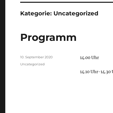
Kategorie:
Uncategorized
Programm
Veröffentlicht
10. September 2020
14.00 Uhr
am
Kategorien
Uncategorized
14.10 Uhr-14.30