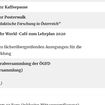
Uhr Kaffeepause
Uhr Posterwalk
daktische Forschung in Österreich“
Uhr
World-Café zum Lehrplan 2020
u fächerübergreifenden Anregungen für die
cklung
eralversammlung der ÖGFD
ersammlung)
.)