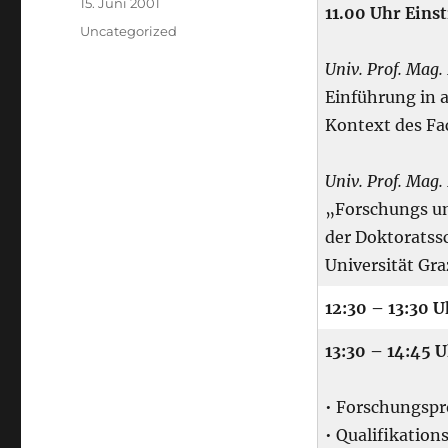
Veröffentlicht
15. Juni 2001
11.00 Uhr Einst
am
Kategorien
Uncategorized
Univ. Prof. Mag.
Einführung in 
Kontext des Fa
Univ. Prof. Mag.
„Forschungs un
der Doktoratss
Universität Gr
12:30 – 13:30 U
13:30 – 14:45 
• Forschungspr
• Qualifikatio