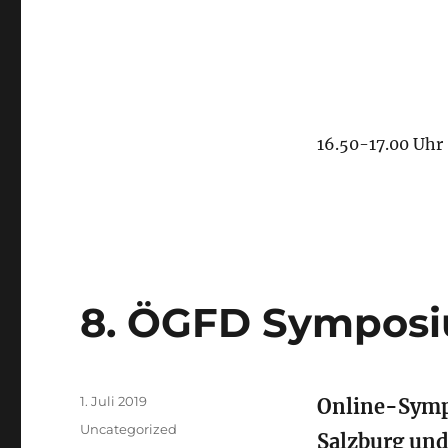
16.50-17.00 Uhr
8. ÖGFD Symposi
Veröffentlicht
1. Juli 2019
Online-Sympo
am
Kategorien
Uncategorized
Salzburg und