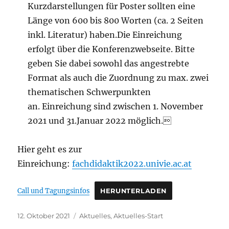
Kurzdarstellungen für Poster sollten eine
Länge von 600 bis 800 Worten (ca. 2 Seiten
inkl. Literatur) haben.Die Einreichung
erfolgt über die Konferenzwebseite. Bitte
geben Sie dabei sowohl das angestrebte
Format als auch die Zuordnung zu max. zwei
thematischen Schwerpunkten
an. Einreichung sind zwischen 1. November
2021 und 31.Januar 2022 möglich.
Hier geht es zur
Einreichung:
fachdidaktik2022.univie.ac.at
Call und Tagungsinfos
HERUNTERLADEN
Veröffentlicht
Kategorien
12. Oktober 2021
Aktuelles
,
Aktuelles-Start
am