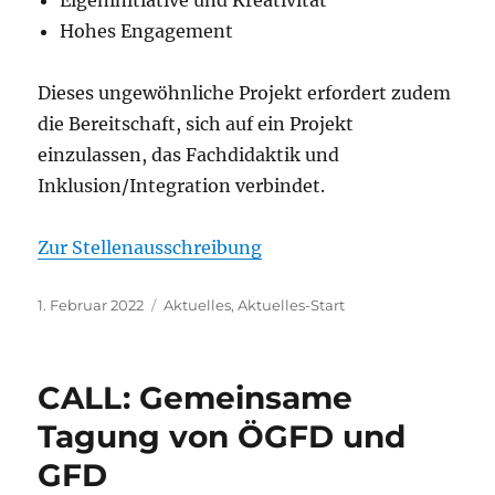
Eigeninitiative und Kreativität
Hohes Engagement
Dieses ungewöhnliche Projekt erfordert zudem
die Bereitschaft, sich auf ein Projekt
einzulassen, das Fachdidaktik und
Inklusion/Integration verbindet.
Zur Stellenausschreibung
Veröffentlicht
Kategorien
1. Februar 2022
Aktuelles
,
Aktuelles-Start
am
CALL: Gemeinsame
Tagung von ÖGFD und
GFD