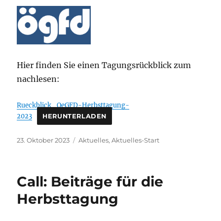
Hier finden Sie einen Tagungsrückblick zum
nachlesen:
Rueckblick_OeGFD-Herbsttagung-
2023
HERUNTERLADEN
Veröffentlicht
Kategorien
23. Oktober 2023
Aktuelles
,
Aktuelles-Start
am
Call: Beiträge für die
Herbsttagung