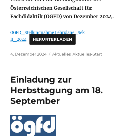
Österreichischen Gesellschaft für
Fachdidaktik (ÖGFD)
von Dezember 2024.
ÖGFD_Stellungnahme Lehrpläne_Sek
II_2024
HERUNTERLADEN
Veröffentlicht
Kategorien
4. Dezember 2024
Aktuelles
,
Aktuelles-Start
am
Einladung zur
Herbsttagung am 18.
September