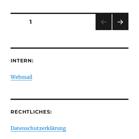
Seitennummerierung
SEITE
1
NÄC
der
HSTE
SEIT
Beiträge
E
INTERN:
Webmail
RECHTLICHES:
Datenschutzerklärung