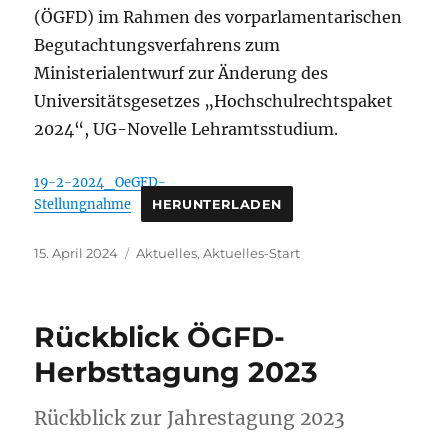
(ÖGFD) im Rahmen des vorparlamentarischen
Begutachtungsverfahrens zum
Ministerialentwurf zur Änderung des
Universitätsgesetzes „Hochschulrechtspaket
2024“, UG-Novelle Lehramtsstudium.
19-2-2024_OeGFD-
Stellungnahme
HERUNTERLADEN
Veröffentlicht
Kategorien
15. April 2024
Aktuelles
,
Aktuelles-Start
am
Rückblick ÖGFD-
Herbsttagung 2023
Rückblick zur Jahrestagung 2023