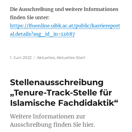
Die Ausschreibung und weitere Informationen
finden Sie unter:
https://lfuonline.uibk.ac.at/public/karriereport
al.details?asg_id_in=12687
Veröffentlicht
Kategorien
1. Juni 2022
Aktuelles
,
Aktuelles-Start
am
Stellenausschreibung
„Tenure-Track-Stelle für
Islamische Fachdidaktik“
Weitere Informationen zur
Ausschreibung finden Sie hier.