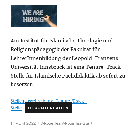
Am Institut für Islamische Theologie und
Religionspädagogik der Fakultät für
LehrerInnenbildung der Leopold-Franzens-
Universität Innsbruck ist eine Tenure-Track-
Stelle für Islamische Fachdidaktik ab sofort zu
besetzen.
Stellenausschreibung-Tenure-Track-
Stelle
HERUNTERLADEN
Veröffentlicht
Kategorien
11. April 2022
Aktuelles
,
Aktuelles-Start
am