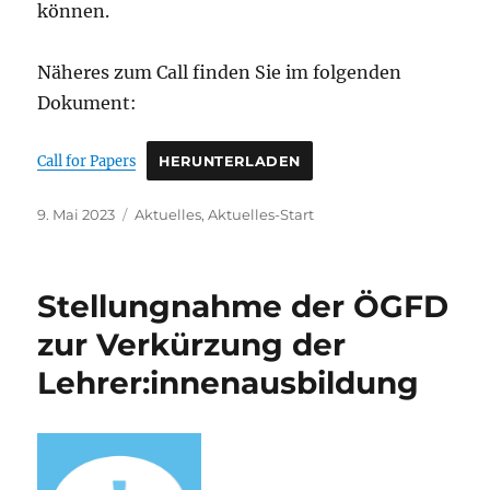
können.
Näheres zum Call finden Sie im folgenden
Dokument:
Call for Papers
HERUNTERLADEN
Veröffentlicht
Kategorien
9. Mai 2023
Aktuelles
,
Aktuelles-Start
am
Stellungnahme der ÖGFD
zur Verkürzung der
Lehrer:innenausbildung