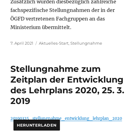
Zusätzlich wurden diesbezüglich zahlreiche
fachspezifische Stellungnahmen der in der
ÖGFD vertretenen Fachgruppen an das
Ministerium übermittelt.
Veröffentlicht
Kategorien
7. April 2021
Aktuelles-Start
,
Stellungnahme
am
Stellungnahme zum
Zeitplan der Entwicklung
des Lehrplans 2020, 25. 3.
2019
20190325_stellungnahme_entwicklung_lehrplan_2020
HERUNTERLADEN