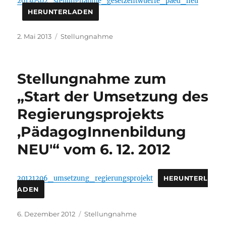
20130502_stellungnahme_gesetzentwuerfe_paed_neu
HERUNTERLADEN
Veröffentlicht
Kategorien
2. Mai 2013
Stellungnahme
am
Stellungnahme zum
„Start der Umsetzung des
Regierungsprojekts
‚PädagogInnenbildung
NEU'“ vom 6. 12. 2012
20121206_umsetzung_regierungsprojekt
HERUNTERL
ADEN
Veröffentlicht
Kategorien
6. Dezember 2012
Stellungnahme
am