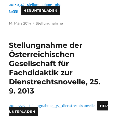
20140314_stellungnahme_pisa-
stopp
HERUNTERLADEN
Veröffentlicht
Kategorien
14. März 2014
Stellungnahme
am
Stellungnahme der
Österreichischen
Gesellschaft für
Fachdidaktik zur
Dienstrechtsnovelle, 25.
9. 2013
20130925_stellungnahme_39_dienstrechtsnovelle
HER
UNTERLADEN