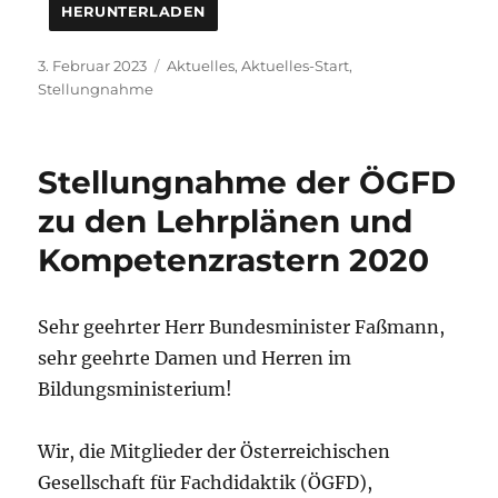
HERUNTERLADEN
Veröffentlicht
Kategorien
3. Februar 2023
Aktuelles
,
Aktuelles-Start
,
am
Stellungnahme
Stellungnahme der ÖGFD
zu den Lehrplänen und
Kompetenzrastern 2020
Sehr geehrter Herr Bundesminister Faßmann,
sehr geehrte Damen und Herren im
Bildungsministerium!
Wir, die Mitglieder der Österreichischen
Gesellschaft für Fachdidaktik (ÖGFD),