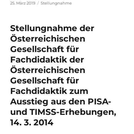
Veröffentlicht
Kategorien
25. März 2019
Stellungnahme
am
Stellungnahme der
Österreichischen
Gesellschaft für
Fachdidaktik der
Österreichischen
Gesellschaft für
Fachdidaktik zum
Ausstieg aus den PISA-
und TIMSS-Erhebungen,
14. 3. 2014