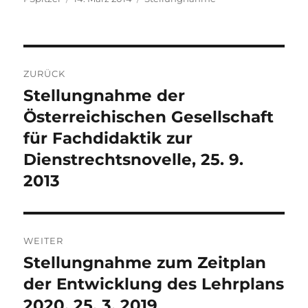
am
Beitragsnavigation
ZURÜCK
Stellungnahme der
Vorheriger
Beitrag:
Österreichischen Gesellschaft
für Fachdidaktik zur
Dienstrechtsnovelle, 25. 9.
2013
WEITER
Stellungnahme zum Zeitplan
Nächster
Beitrag:
der Entwicklung des Lehrplans
2020, 25. 3. 2019