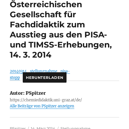
Österreichischen
Gesellschaft für
Fachdidaktik zum
Ausstieg aus den PISA-
und TIMSS-Erhebungen,
14. 3. 2014
20140314_stellungnahme_pisa-
stopp
HERUNTERLADEN
Autor:
PSpitzer
https://chemiedidaktik.uni-graz.at/de/
Alle Beiträge von PSpitzer anzeigen
Autor
Veröffentlicht
Kategorien
PSpitzer
14. März 2014
Stellungnahme