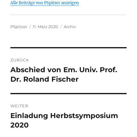
Alle Beiträge von PSpitzer anzeigen
Autor
Veröffentlicht
Kategorien
PSpitzer
11. März 2020
Archiv
am
Beitragsnavigation
ZURÜCK
Abschied von Em. Univ. Prof.
Vorheriger
Beitrag:
Dr. Roland Fischer
WEITER
Einladung Herbstsymposium
Nächster
Beitrag:
2020