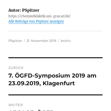
Autor:
PSpitzer
https://chemiedidaktik.uni-graz.at/de/
Alle Beiträge von PSpitzer anzeigen
Autor
Veröffentlicht
Kategorien
PSpitzer
21. November 2019
Archiv
am
Beitragsnavigation
ZURÜCK
7. ÖGFD-Symposium 2019 am
Vorheriger
Beitrag:
23.09.2019, Klagenfurt
WEITER