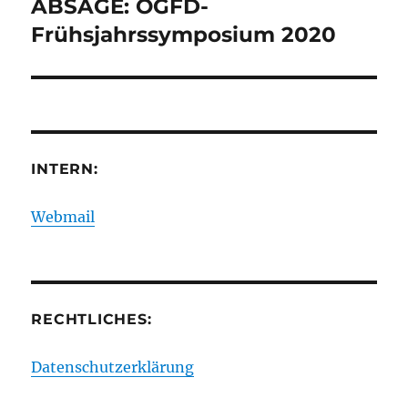
ABSAGE: ÖGFD-
Nächster
Beitrag:
Frühsjahrssymposium 2020
INTERN:
Webmail
RECHTLICHES:
Datenschutzerklärung